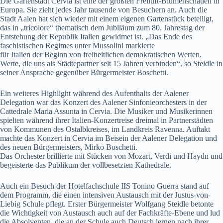
Die Gartenstadt Cervia ist eine der größten Freiluft-Blumenschauen in
Europa. Sie zieht jedes Jahr tausende von Besuchern an. Auch die
Stadt Aalen hat sich wieder mit einem eigenen Gartenstück beteiligt,
das in „tricolore“ thematisch dem Jubiläum zum 80. Jahrestag der
Entstehung der Republik Italien gewidmet ist. „Das Ende des
faschistischen Regimes unter Mussolini markierte
für Italien der Beginn von freiheitlichen demokratischen Werten.
Werte, die uns als Städtepartner seit 15 Jahren verbinden“, so Steidle in
seiner Ansprache gegenüber Bürgermeister Boschetti.
Ein weiteres Highlight während des Aufenthalts der Aalener
Delegation war das Konzert des Aalener Sinfonieorchesters in der
Cattedrale Maria Assunta in Cervia. Die Musiker und Musikerinnen
spielten während ihrer Italien-Konzertreise dreimal in Partnerstädten
von Kommunen des Ostalbkreises, im Landkreis Ravenna. Auftakt
machte das Konzert in Cervia im Beisein der Aalener Delegation und
des neuen Bürgermeisters, Mirko Boschetti.
Das Orchester brillierte mit Stücken von Mozart, Verdi und Haydn und
begeisterte das Publikum der vollbesetzten Kathedrale.
Auch ein Besuch der Hotelfachschule IIS Tonino Guerra stand auf
dem Programm, die einen intensiven Austausch mit der Justus-von-
Liebig Schule pflegt. Erster Bürgermeister Wolfgang Steidle betonte
die Wichtigkeit von Austausch auch auf der Fachkräfte-Ebene und lud
die Absolventen, die an der Schule auch Deutsch lernen nach ihrer