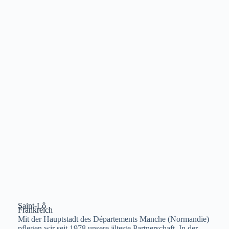
Saint-Lô
Frankreich
Mit der Hauptstadt des Départements Manche (Normandie)
pflegen wir seit 1978 unsere älteste Partnerschaft. In der