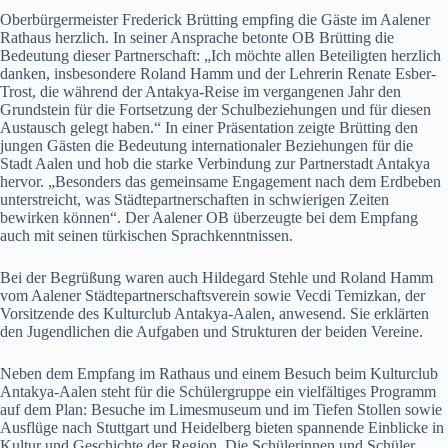
Oberbürgermeister Frederick Brütting empfing die Gäste im Aalener
Rathaus herzlich. In seiner Ansprache betonte OB Brütting die
Bedeutung dieser Partnerschaft: „Ich möchte allen Beteiligten herzlich
danken, insbesondere Roland Hamm und der Lehrerin Renate Esber-
Trost, die während der Antakya-Reise im vergangenen Jahr den
Grundstein für die Fortsetzung der Schulbeziehungen und für diesen
Austausch gelegt haben.“ In einer Präsentation zeigte Brütting den
jungen Gästen die Bedeutung internationaler Beziehungen für die
Stadt Aalen und hob die starke Verbindung zur Partnerstadt Antakya
hervor. „Besonders das gemeinsame Engagement nach dem Erdbeben
unterstreicht, was Städtepartnerschaften in schwierigen Zeiten
bewirken können“. Der Aalener OB überzeugte bei dem Empfang
auch mit seinen türkischen Sprachkenntnissen.
Bei der Begrüßung waren auch Hildegard Stehle und Roland Hamm
vom Aalener Städtepartnerschaftsverein sowie Vecdi Temizkan, der
Vorsitzende des Kulturclub Antakya-Aalen, anwesend. Sie erklärten
den Jugendlichen die Aufgaben und Strukturen der beiden Vereine.
Neben dem Empfang im Rathaus und einem Besuch beim Kulturclub
Antakya-Aalen steht für die Schülergruppe ein vielfältiges Programm
auf dem Plan: Besuche im Limesmuseum und im Tiefen Stollen sowie
Ausflüge nach Stuttgart und Heidelberg bieten spannende Einblicke in
Kultur und Geschichte der Region. Die Schülerinnen und Schüler