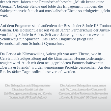
der seit zwei Jahren eine Freundschaft besteht. „Musik kennt keine
Grenzen“, betonte Steidle und lobte das Engagement, mit dem die
Städtepartnerschaft auch auf musikalischer Ebene so erfolgreich gelebt
wird.
Auf dem Programm stand außerdem der Besuch der Schule IIS Tonino
Guerra. Die Hotelschule ist seit vielen Jahren Partnerschule der Justus-
von-Liebig Schule in Aalen. Seit zwei Jahren gibt es einen zweiten
Schulzweig für Sprachen. Das Liceo Linguistico pflegt eine
Freundschaft zum Schubart-Gymnasium.
Da Cervia als Klimazwilling Aalens gilt war auch Thema, wie in
Cervia mit Stadtgestaltung auf die klimatischen Herausforderungen
reagiert wird. Auch mit dem neu gegründeten Partnerschaftsverein
„Cervia & Friends“ wurden gemeinsame Projekte besprochen. An den
Reichsstädter Tagen sollen diese vertieft werden.
Die Delegation mit Bürgermeister
Die Aalener Delegation zusammen
Massimo Medri bei der
mit Vertreter:innen der Comune di
Eröffnungsveranstaltung zur Cervia
Cervia und des Partnerschaftsvereins
Gartenstadt
(© Stadt Aalen)
„Cervia & Friends“
(© Stadt Aalen)