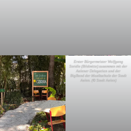
Erster Bürgermeister Wolfgang
Steidle (Bildmitte) zusammen mit der
Aalener Delegation und der
BigBand der Musikschule der Stadt
Aalen. (© Stadt Aalen)