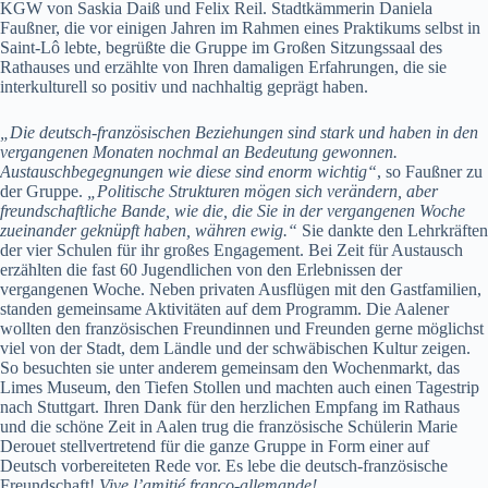
KGW von Saskia Daiß und Felix Reil. Stadtkämmerin Daniela
Faußner, die vor einigen Jahren im Rahmen eines Praktikums selbst in
Saint-Lô lebte, begrüßte die Gruppe im Großen Sitzungssaal des
Rathauses und erzählte von Ihren damaligen Erfahrungen, die sie
interkulturell so positiv und nachhaltig geprägt haben.
„Die deutsch-französischen Beziehungen sind stark und haben in den
vergangenen Monaten nochmal an Bedeutung gewonnen.
Austauschbegegnungen wie diese sind enorm wichtig“
, so Faußner zu
der Gruppe.
„Politische Strukturen mögen sich verändern, aber
freundschaftliche Bande, wie die, die Sie in der vergangenen Woche
zueinander geknüpft haben, währen ewig.“
Sie dankte den Lehrkräften
der vier Schulen für ihr großes Engagement. Bei Zeit für Austausch
erzählten die fast 60 Jugendlichen von den Erlebnissen der
vergangenen Woche. Neben privaten Ausflügen mit den Gastfamilien,
standen gemeinsame Aktivitäten auf dem Programm. Die Aalener
wollten den französischen Freundinnen und Freunden gerne möglichst
viel von der Stadt, dem Ländle und der schwäbischen Kultur zeigen.
So besuchten sie unter anderem gemeinsam den Wochenmarkt, das
Limes Museum, den Tiefen Stollen und machten auch einen Tagestrip
nach Stuttgart. Ihren Dank für den herzlichen Empfang im Rathaus
und die schöne Zeit in Aalen trug die französische Schülerin Marie
Derouet stellvertretend für die ganze Gruppe in Form einer auf
Deutsch vorbereiteten Rede vor. Es lebe die deutsch-französische
Freundschaft!
Vive l’amitié franco-allemande!