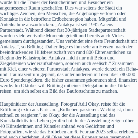
wurde für die Trauer der Besucherinnen und Besucher ein
angemessener Raum geschaffen. Dies war seitens der Stadt ein
wichtiges Zeichen, den Menschen, die Angehörige verloren oder
Kontakte in die betroffene Erdbebenregion haben, Mitgefühl und
Anteilnahme auszudrücken. „Antakya ist seit 1995 Aalens
Partnerstadt. Während dieser fast 30-jährigen Städtepartnerschaft
wurden viele wertvolle Momente geteilt und bereits auch Vieles
gemeinsam durchgestanden. Uns verbindet eine feste Freundschaft mit
Antakya“, so Brütting. Daher liege es ihm sehr am Herzen, nach der
beeindruckenden Hilfsbereitschaft von rund 800 Ehrenamtlichen zu
Beginn der Katastrophe, Antakya „nicht nur mit Beton und
Ziegelsteinen wiederaufzubauen, sondern auch seelisch.“ Zusammen
mit Kiel, einer weiteren Partnerstadt Antakyas, werde derzeit ein Reha-
und Traumazentrum geplant, das unter anderem mit den über 780.000
Euro Spendengeldern, die bisher zusammengekommen sind, finanziert
werde. Im Oktober will Brütting mit einer Delegation in die Türkei
reisen, um sich selbst ein Bild des Baufortschritts zu machen.
Hauptinitiator der Ausstellung, Fotograf Adil Okay, reiste für die
Eröffnung extra aus Paris an. „Erdbeben passieren. Wichtig ist, dann
schnell zu reagieren“, so Okay, der die Ausstellung und das
Kunstkollektiv ins Leben gerufen hat. In der Ausstellung zeigen über
40 Künstlerinnen und Künstler anhand von Gedichten und
Fotografien, wie sie das Erdbeben am 6. Februar 2023 selbst erlebten –
und auch überlebten. Adil Okay hat diese Erinnerungen gesammelt